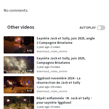
No comments.
Other videos
AUTOPLAY
Saynète Jack et Sally, juin 2025, angle
2 Compagnie Briselame
1 year ago
•
2 views
6:42
download_video_anime
Saynète Jack et Sally, juin 2025,
Compagnie Briselame
1 year ago
•
4 views
3:49
download_video_anime
Yggdrasil novembre 2024 - La
résurrection de Jack et Sally
1 year ago
•
26 views
6:15
download_video_anime
Répét enflammée ⋅ M. Jack et Sally ⋅
pour saynète Yggdrasil
1 year ago
•
4 views