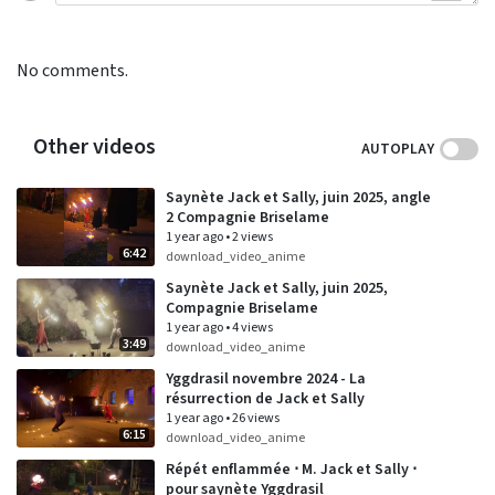
No comments.
Other videos
AUTOPLAY
Saynète Jack et Sally, juin 2025, angle
2 Compagnie Briselame
1 year ago
•
2 views
6:42
download_video_anime
Saynète Jack et Sally, juin 2025,
Compagnie Briselame
1 year ago
•
4 views
3:49
download_video_anime
Yggdrasil novembre 2024 - La
résurrection de Jack et Sally
1 year ago
•
26 views
6:15
download_video_anime
Répét enflammée ⋅ M. Jack et Sally ⋅
pour saynète Yggdrasil