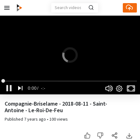
Loaded
:
Current
Duration
Mute
Fu
0%
Settings
0:00
-:-
Time
Pause
Compagnie-Briselame - 2018-08-11 - Saint-
Antoine - Le-Roi-De-Feu
Published
7 years ago
•
100 views